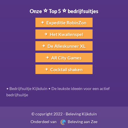
Onze
Top 5
bedrijfsuitjes
Expeditie RobinZon
Het Kwallenspel
De Alleskunner XL
AR City Games
Cocktail shaken
•
Bedrijfsuitje Kijkduin
•
De leukste ideeën voor een actief
bedrijfsuitje
© copyright 2022 - Beleving Kijkduin
Onderdeel van
Beleving aan Zee