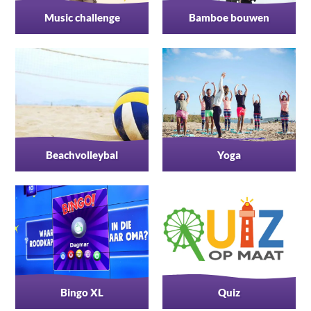
Music challenge
Bamboe bouwen
Beachvolleybal
Yoga
Bingo XL
Quiz