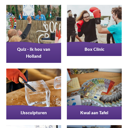
Quiz - Ik hou van
Box Clinic
Holland
IJssculpturen
Kwal aan Tafel