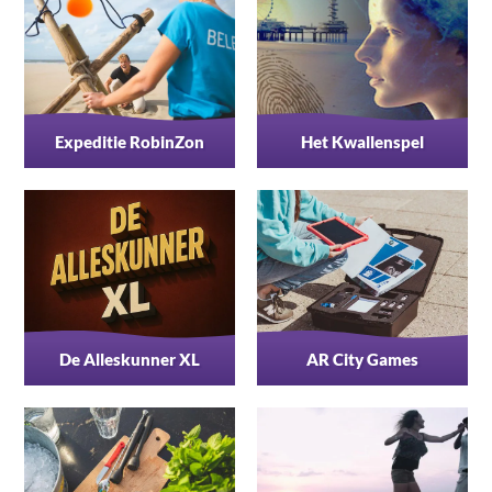
Expeditie RobinZon
Het Kwallenspel
De Alleskunner XL
AR City Games