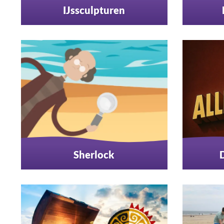
IJssculpturen
Sherlock