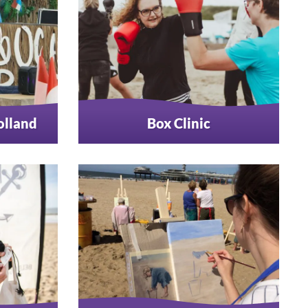
olland
Box Clinic