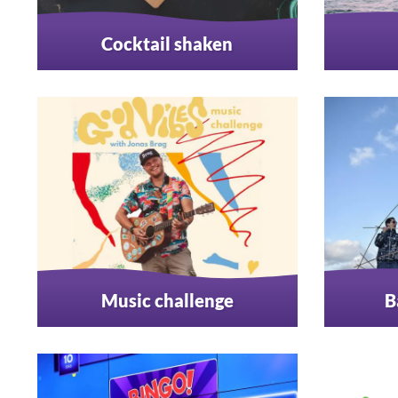
Cocktail shaken
Music challenge
B