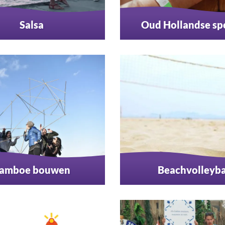
Salsa
Oud Hollandse sp
amboe bouwen
Beachvolleyba