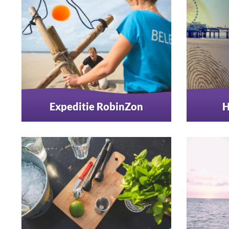
Expeditie RobinZon
H