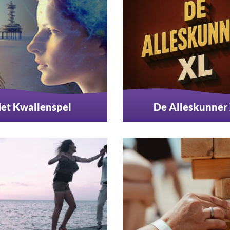
et Kwallenspel
De Alleskunner