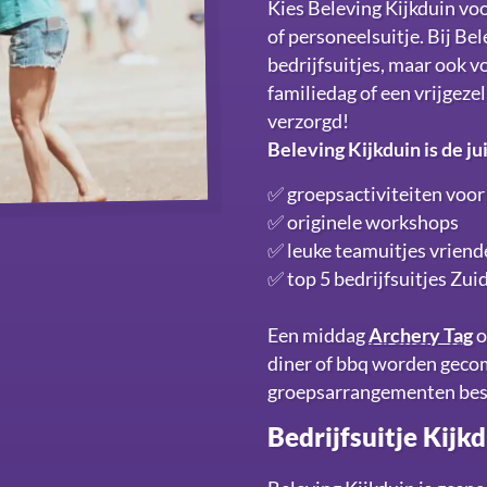
Kies Beleving Kijkduin voo
of personeelsuitje. Bij Bel
bedrijfsuitjes, maar ook v
familiedag of een vrijgezel
verzorgd!
Beleving Kijkduin is de ju
✅ groepsactiviteiten voor
✅ originele workshops
✅ leuke teamuitjes vriend
✅ top 5 bedrijfsuitjes Zu
Een middag
Archery Tag
o
diner of bbq worden gecomb
groepsarrangementen besch
Bedrijfsuitje Kijk