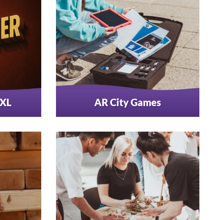
 XL
AR City Games